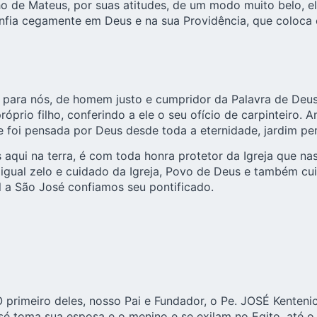
 de Mateus, por suas atitudes, de um modo muito belo, e
onfia cegamente em Deus e na sua Providência, que coloca 
, para nós, de homem justo e cumpridor da Palavra de Deus
róprio filho, conferindo a ele o seu ofício de carpinteiro
e foi pensada por Deus desde toda a eternidade, jardim per
 aqui na terra, é com toda honra protetor da Igreja que n
igual zelo e cuidado da Igreja, Povo de Deus e também cui
l a São José confiamos seu pontificado.
 primeiro deles, nosso Pai e Fundador, o Pe. JOSÉ Kenten
sé toma sua esposa e o menino e se exilam no Egito, até 