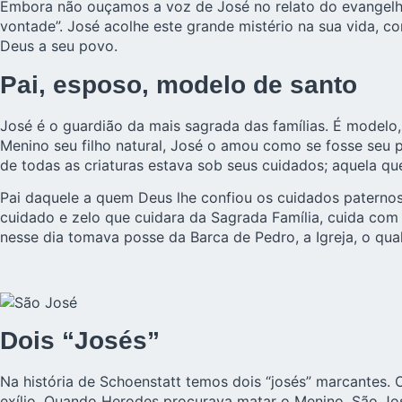
Embora não ouçamos a voz de José no relato do evangelho
vontade”. José acolhe este grande mistério na sua vida, c
Deus a seu povo.
Pai, esposo, modelo de santo
José é o guardião da
mais sagrada das famílias
. É modelo
Menino seu filho natural, José o amou como se fosse seu p
de todas as criaturas estava sob seus cuidados; aquela qu
Pai daquele a quem Deus lhe confiou os cuidados paternos
cuidado e zelo que cuidara da Sagrada Família, cuida com 
nesse dia tomava posse da Barca de Pedro, a Igreja, o qua
Dois “Josés”
Na
história de Schoenstatt
temos dois “josés” marcantes. O
exílio. Quando Herodes procurava matar o Menino, São Jo