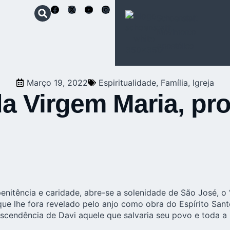
Schoenstatt
Movimento
Apostólico
Março 19, 2022
Espiritualidade
,
Família
,
Igreja
 Virgem Maria, prot
tência e caridade, abre-se a solenidade de São José, o “j
 que lhe fora revelado pelo anjo como obra do Espírito Sa
descendência de Davi aquele que salvaria seu povo e toda 