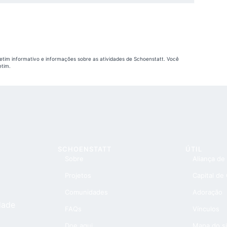
etim informativo e informações sobre as atividades de Schoenstatt. Você
etim.
SCHOENSTATT
ÚTIL
Sobre
Aliança de
Projetos
Capital de
Comunidades
Adoração
dade
FAQs
Vínculos
Doe aqui
Mapa do si