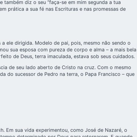
le também diz o seu “faça-se em mim segunda a tua
em prática a sua fé nas Escrituras e nas promessas de
 a ele dirigida. Modelo de pai, pois, mesmo não sendo o
. Amou sua esposa com pureza de corpo e alma – a mais bela
feito de Deus, terra imaculada, estava sob seus cuidados.
ascia de seu lado aberto de Cristo na cruz. Com o mesmo
da do sucessor de Pedro na terra, o Papa Francisco – que
ich. Em sua vida experimentou, como José de Nazaré, o
o tempo determinado por Deus para retornarem. E quando