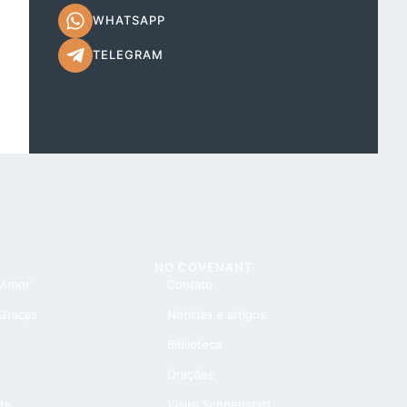
WHATSAPP
TELEGRAM
NO COVENANT
 Amor
Contato
 Graças
Notícias e artigos
Biblioteca
Orações
te
Visite Schoenstatt