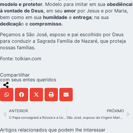
modelo e protetor
. Modelo para imitar em sua
obediêncai
à vontade de Deus,
em seu
amor
por Jesus e por Maria,
bem como em sua
humildade
e
entrega
; na sua
dedicaçã
o e
compromisso.
Peçamos a São José, esposo e pai escolhido por Deus
para conduzir a Sagrada Família de Nazaré, que proteja
nossas famílias.
Fonte:
tolkian.com
Compartilhar
com seus entes queridos
ANTERIOR
PRÓXIMO
O Papa consagrará a Rússia e a Ucrânia ao Imaculado Coração de Maria
São José, esposo da Virgem Maria, protetor da Igreja de Cristo
Artigos relacionados que podem lhe interessar