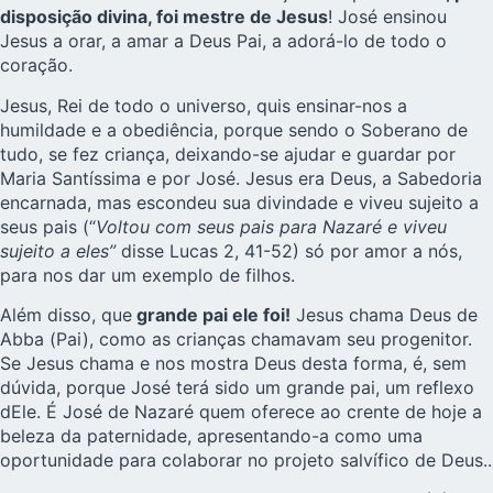
disposição divina, foi mestre de Jesus
! José ensinou
Jesus a orar, a amar a Deus Pai, a adorá-lo de todo o
coração.
Jesus, Rei de todo o universo, quis ensinar-nos a
humildade e a obediência, porque sendo o Soberano de
tudo, se fez criança, deixando-se ajudar e guardar por
Maria Santíssima e por José. Jesus era Deus, a Sabedoria
encarnada, mas escondeu sua divindade e viveu sujeito a
seus pais (“
Voltou com seus pais para Nazaré e viveu
sujeito a eles”
disse Lucas 2, 41-52) só por amor a nós,
para nos dar um exemplo de filhos.
Além disso, que
grande pai ele foi!
Jesus chama Deus de
Abba (Pai), como as crianças chamavam seu progenitor.
Se Jesus chama e nos mostra Deus desta forma, é, sem
dúvida, porque José terá sido um grande pai, um reflexo
dEle. É José de Nazaré quem oferece ao crente de hoje a
beleza da paternidade, apresentando-a como uma
oportunidade para colaborar no projeto salvífico de Deus..