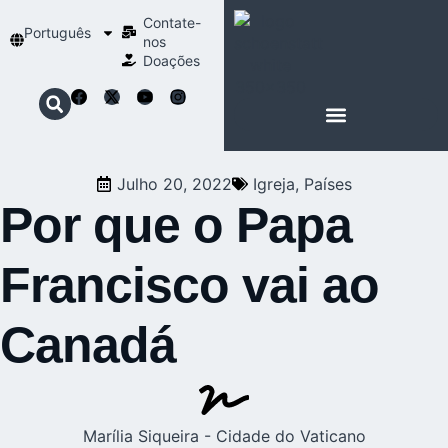
Contate-
Português
nos
Doações
SOBRE SCHOENSTATT
NOSSA ESPIRITUALIDADE
Julho 20, 2022
Igreja
,
Países
Por que o Papa
Francisco vai ao
Canadá
Marília Siqueira - Cidade do Vaticano