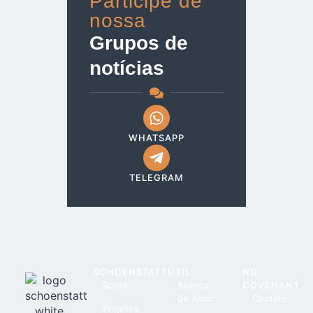
Participe de
nossa
Grupos de
notícias
WHATSAPP
TELEGRAM
SCHOENSTATT
ÚTIL
NO
Sobre
Aliança
COVENANT
de Amor
Contato
Projetos