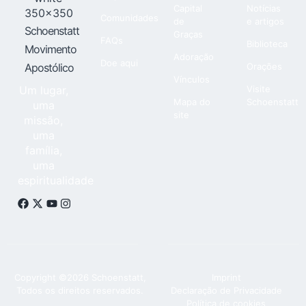
Capital
Notícias
Comunidades
de
e artigos
Schoenstatt
Graças
FAQs
Biblioteca
Movimento
Adoração
Doe aqui
Apostólico
Orações
Vínculos
Um lugar,
Visite
Mapa do
Schoenstatt
uma
site
missão,
uma
família,
uma
espiritualidade
Copyright ©2026 Schoenstatt,
Imprint
Todos os direitos reservados.
Declaração de Privacidade
Política de cookies