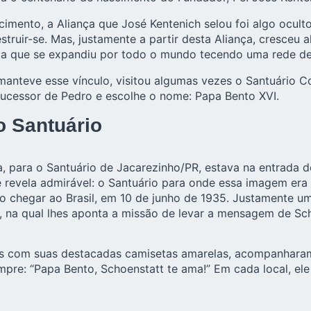
mento, a Aliança que José Kentenich selou foi algo oculto
ir-se. Mas, justamente a partir desta Aliança, cresceu al
a que se expandiu por todo o mundo tecendo uma rede de 
nteve esse vínculo, visitou algumas vezes o Santuário Co
sucessor de Pedro e escolhe o nome: Papa Bento XVI.
 Santuário
 para o Santuário de Jacarezinho/PR, estava na entrada de
e revela admirável: o Santuário para onde essa imagem era
 ao chegar ao Brasil, em 10 de junho de 1935. Justamente 
io, na qual lhes aponta a missão de levar a mensagem de S
idos com suas destacadas camisetas amarelas, acompanhar
empre: “Papa Bento, Schoenstatt te ama!” Em cada local, e