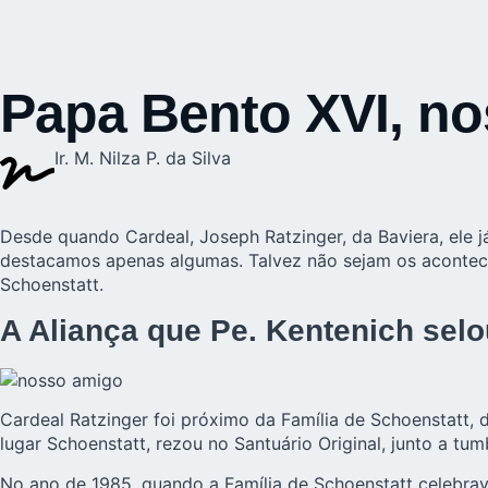
Papa Bento XVI, no
Ir. M. Nilza P. da Silva
Desde quando Cardeal, Joseph Ratzinger, da Baviera, ele já
destacamos apenas algumas. Talvez não sejam os aconteci
Schoenstatt.
A Aliança que Pe. Kentenich sel
Cardeal Ratzinger foi próximo da Família de Schoenstatt,
lugar Schoenstatt, rezou no Santuário Original, junto a tum
No ano de 1985, quando a Família de Schoenstatt celebrav