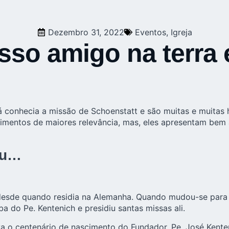
Dezembro 31, 2022
Eventos
,
Igreja
sso amigo na terra 
 conhecia a missão de Schoenstatt e são muitas e muitas hi
mentos de maiores relevância, mas, eles apresentam bem 
ou…
 desde quando residia na Alemanha. Quando mudou-se para R
ba do Pe. Kentenich e presidiu santas missas ali.
a o centenário de nascimento do Fundador, Pe. José Kenten