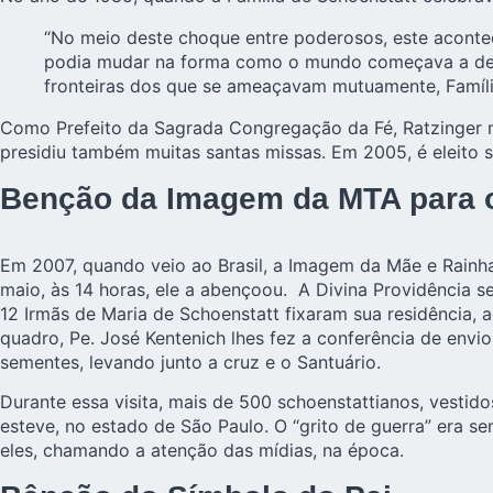
“No meio deste choque entre poderosos, este aconteci
podia mudar na forma como o mundo começava a destru
fronteiras dos que se ameaçavam mutuamente, Famíli
Como Prefeito da Sagrada Congregação da Fé, Ratzinger ma
presidiu também muitas santas missas. Em 2005, é eleito 
Benção da Imagem da MTA para o
Em 2007, quando veio ao Brasil, a Imagem da Mãe e Rainha,
maio, às 14 horas, ele a abençoou. A Divina Providência s
12 Irmãs de Maria de Schoenstatt fixaram sua residência,
quadro, Pe. José Kentenich lhes fez a conferência de env
sementes, levando junto a cruz e o Santuário.
Durante essa visita, mais de 500 schoenstattianos, vest
esteve, no estado de São Paulo. O “grito de guerra” era s
eles, chamando a atenção das mídias, na época.