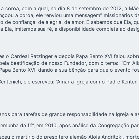
 coroa, com a qual, no dia 8 de setembro de 2012, a Mãe 
nçoou a coroa, ele “enviou uma mensagem” missionários d
tulo de confiança, de alegria, de amor. E sabemos que Ela,
 Ela, imitemos sua fé, a disponibilidade completa ao desí
es o Cardeal Ratzinger e depois Papa Bento XVI falou sobr
pela beatificação de nosso Fundador, com o tema: “Em Ali
Papa Bento XVI, dando a sua bênção para que o evento fos
entenich, ele escreveu: “Amar a Igreja com o Padre Kenten
 para tarefas de grande responsabilidade na Igreja e as 
temunha da fé”, em 2010, após análise da Congregação pa
eceu o martírio do presbítero alemão Alois Andritzki, m