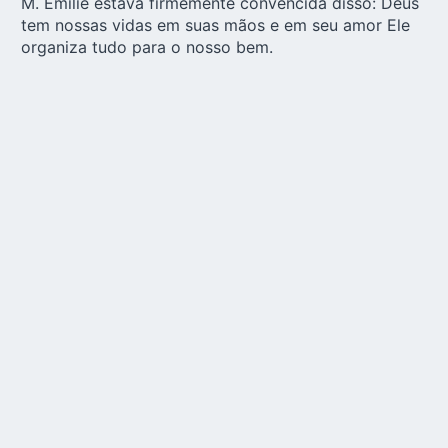
M. Emilie estava firmemente convencida disso: Deus
tem nossas vidas em suas mãos e em seu amor Ele
organiza tudo para o nosso bem.
A Irmã M. Emilie não era uma pessoa de decisões
rápidas e precipitadas. Primeiro ela queria ouvir o
que Deus estava dizendo a ela. Avaliava o que as
pessoas lhe diziam, perguntava qual era a vontade
de Deus e então tomava suas decisões.
Quando a irmã M. Emilie adoeceu muito jovem e teve
de se submeter a uma cirurgia, foi difícil para ela que
o médico que ela conhecia não pudesse operá-la.
Depois de uma breve luta, ficou claro para ela: “Se
não tenho mais nenhum apoio humano, se dispenso
de tudo, então sou inteiramente filha da
Providência
“.
A porta do gabinete da Irmã Emilie estava sempre