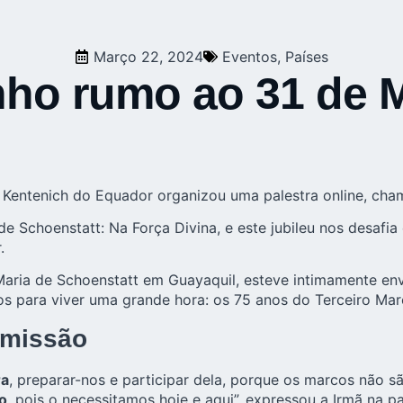
Março 22, 2024
Eventos
,
Países
nho rumo ao 31 de 
e Kentenich do Equador organizou uma palestra online, ch
 de Schoenstatt
: Na Força Divina, e este jubileu nos desaf
.
e Maria de Schoenstatt em Guayaquil, esteve intimamente e
s para viver uma grande hora: os 75 anos do Terceiro Mar
 missão
ra
, preparar-nos e participar dela, porque os marcos não 
o
, pois o necessitamos hoje e aqui”, expressou a Irmã na pa