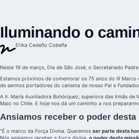
Iluminando o cami
Erika Cedeño Cobeña
Neste 19 de março, Dia de São José, o Secretariado Padr
Estamos próximos de comemorar os 75 anos do
III Marco
de sermos portadores do carisma de nosso Pai e Fundador
A Ir. María Auxiliadora Bohórquez, superiora das Irmãs d
Maio no Chile. E hoje nos dá um caminho a nos prepararmo
Ansiamos receber o poder desta
“É o marco da Força Divina. Queremos
ser parte desta ho
Nós ansiamos receber a força divina,
o poder desta missã