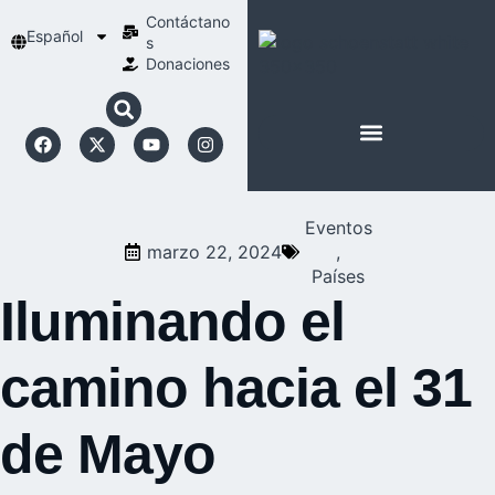
Contáctano
Español
s
Donaciones
ACERCA DE NOSOTROS
NUESTRA ESPIRITUALIDAD
Eventos
marzo 22, 2024
,
Países
Iluminando el
camino hacia el 31
de Mayo