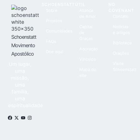
SCHOENSTATT
ÚTIL
NO
Sobre
Aliança
COVENANT
de Amor
Contato
Projetos
Capital
Notícias
Comunidades
de
e artigos
Schoenstatt
Graças
FAQs
Biblioteca
Movimento
Adoração
Doe aqui
Apostólico
Orações
Vínculos
Um lugar,
Visite
Mapa do
Schoenstatt
uma
site
missão,
uma
família,
uma
espiritualidade