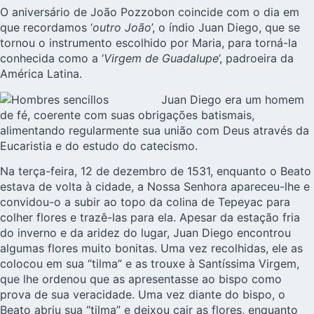
O aniversário de
João Pozzobon
coincide com o dia em
que recordamos ‘
outro João
’, o índio Juan Diego, que se
tornou o instrumento escolhido por Maria, para torná-la
conhecida como a ‘
Virgem de Guadalupe
’, padroeira da
América Latina.
Juan Diego era um homem
de fé, coerente com suas obrigações batismais,
alimentando regularmente sua união com Deus através da
Eucaristia e do estudo do catecismo.
Na terça-feira, 12 de dezembro de 1531, enquanto o Beato
estava de volta à cidade, a Nossa Senhora apareceu-lhe e
convidou-o a subir ao topo da colina de Tepeyac para
colher flores e trazê-las para ela. Apesar da estação fria
do inverno e da aridez do lugar, Juan Diego encontrou
algumas flores muito bonitas. Uma vez recolhidas, ele as
colocou em sua “tilma” e as trouxe à Santíssima Virgem,
que lhe ordenou que as apresentasse ao bispo como
prova de sua veracidade. Uma vez diante do bispo, o
Beato abriu sua “tilma” e deixou cair as flores, enquanto