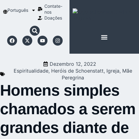
Contate-
Português
nos
Doações
SOBRE SCHOENSTATT
NOSSA ESPIRITUALIDADE
Dezembro 12, 2022
Espiritualidade
,
Heróis de Schoenstatt
,
Igreja
,
Mãe
Peregrina
Homens simples
chamados a serem
grandes diante de