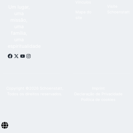
Vínculos
Um lugar,
Visite
Mapa do
Schoenstatt
uma
site
missão,
uma
família,
uma
espiritualidade
Copyright ©2026 Schoenstatt,
Imprint
Todos os direitos reservados.
Declaração de Privacidade
Política de cookies