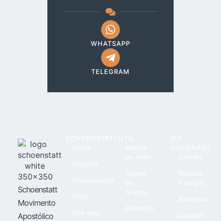
WHATSAPP
TELEGRAM
SCHOENSTATT
ÚTIL
NO
Sobre
Aliança
COVENANT
de Amor
Contato
Projetos
Capital
Notícias
Comunidades
de
e artigos
Schoenstatt
Graças
FAQs
Biblioteca
Movimento
Adoração
Doe aqui
Apostólico
Orações