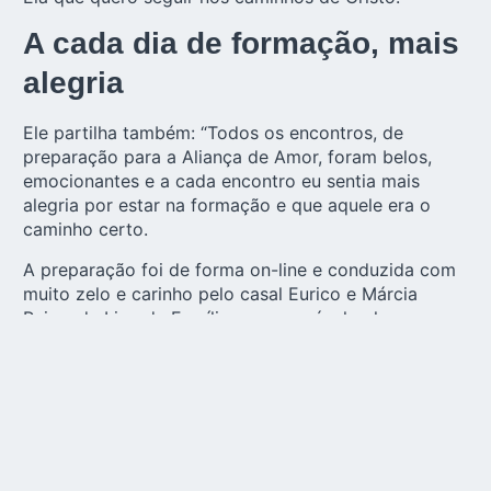
A cada dia de formação, mais
alegria
Ele partilha também: “Todos os encontros, de
preparação para a Aliança de Amor, foram belos,
emocionantes e a cada encontro eu sentia mais
alegria por estar na formação e que aquele era o
caminho certo.
A preparação foi de forma on-line e conduzida com
muito zelo e carinho pelo casal Eurico e Márcia
Paiva, da Liga de Famílias, responsável pela
formação. Eles foram maravilhosos na preparação,
na condução e conclusão do curso. Sou muito grato
a eles.”
Após meses de preparação, com
formação, oração, propósitos seguidos e
dedicação chegou, então, o dia tão