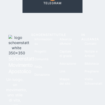
TELEGRAM
SCHOENSTATT
UTILE
IN
Informazioni
Alleanza
ALLEANZA
su
d’Amore
Contatti
Progetti
Capitale
Notizie e
di grazia
Articoli
Schoenstatt
Comunità
Adorazione
Biblioteca
Movimento
FAQs
Apostolico
Link
Preghiere
Donazione
Un luogo,
Mappa
Visita
del sito
Schoenstatt
un
movimento,
uno stile
di vita,