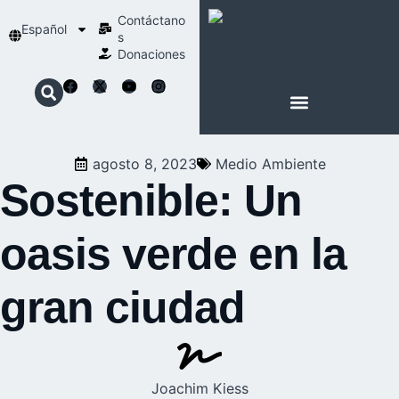
Contáctano
Español
s
Donaciones
ACERCA DE NOSOTROS
NUESTRA ESPIRITUALIDAD
agosto 8, 2023
Medio Ambiente
Sostenible: Un
oasis verde en la
gran ciudad
Joachim Kiess