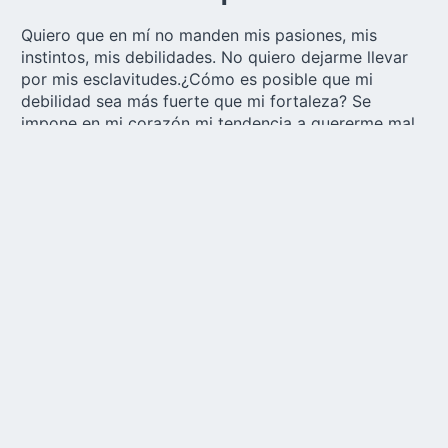
Quiero que en mí no manden mis pasiones, mis
instintos, mis debilidades. No quiero dejarme llevar
por mis esclavitudes.¿Cómo es posible que mi
debilidad sea más fuerte que mi fortaleza? Se
impone en mi corazón mi tendencia a quererme mal,
a amarme de forma equivocada, a darme de manera
egoísta. Intento mil maneras de vencer mis
flaquezas. Incluso desenmascaro mis errores cuando
pretendo justificarlo todo con mil argucias. Porque
es verdad que no quiero verme tan pecador, tan
sucio. Cuando me confronto con mi pecado me
gusta buscar culpables lejos de mí que carguen con
mi responsabilidad. Alguien que justifique mis
actitudes negativas. Pienso que el mundo es
culpable, los otros los son. Yo no sabía lo que hacía,
yo era ignorante. Y así una y otra vez me justifico
frente a mí mismo, frente a Dios.
Dios quiere que no tenga