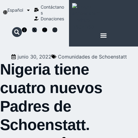
Contáctano
Español
s
Donaciones
ACERCA DE NOSOTROS
NUESTRA ESPIRITUALIDAD
junio 30, 2022
Comunidades de Schoenstatt
Nigeria tiene
cuatro nuevos
Padres de
Schoenstatt.