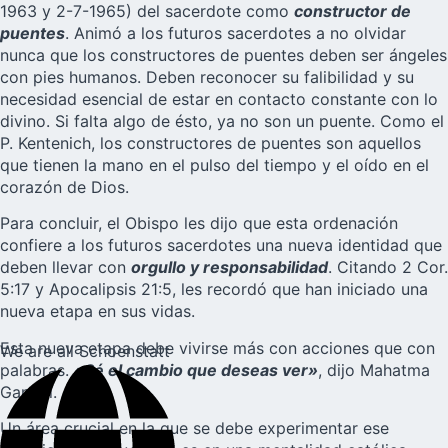
1963 y 2-7-1965) del sacerdote como
constructor de
puentes
. Animó a los futuros sacerdotes a no olvidar
nunca que los constructores de puentes deben ser ángeles
con pies humanos. Deben reconocer su falibilidad y su
necesidad esencial de estar en contacto constante con lo
divino. Si falta algo de ésto, ya no son un puente. Como el
P. Kentenich, los constructores de puentes son aquellos
que tienen la mano en el pulso del tiempo y el oído en el
corazón de Dios.
Para concluir, el Obispo les dijo que esta ordenación
confiere a los futuros sacerdotes una nueva identidad que
deben llevar con
orgullo y responsabilidad
. Citando 2 Cor.
5:17 y Apocalipsis 21:5, les recordó que han iniciado una
nueva etapa en sus vidas.
Esta nueva etapa debe vivirse más con acciones que con
We are all Schoenstatt
palabras.
«Sé el cambio que deseas ver»
, dijo Mahatma
Gandhi.
Un área crucial en la que se debe experimentar ese