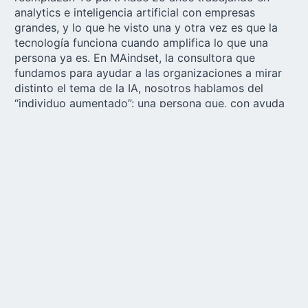
analytics e inteligencia artificial con empresas
grandes, y lo que he visto una y otra vez es que la
tecnología funciona cuando amplifica lo que una
persona ya es. En MAindset, la consultora que
fundamos para ayudar a las organizaciones a mirar
distinto el tema de la IA, nosotros hablamos del
“individuo aumentado”: una persona que, con ayuda
de la Inteligencia Artificial, puede hacer mejor
aquello que realmente tiene sentido. Un médico que
diagnostica con más precisión, puede salvar muchas
vidas. Un profesor que puede personalizar su
enseñanza, puede cambiarle el futuro a muchos
jóvenes. Un gerente que deja de perder 20 horas al
mes en tareas mecánicas y puede dedicar ese
tiempo a liderar personas, a entender sus
preocupaciones y en ayudarles a hacer la transición
de tareas mecánicas y repetitivas, a tareas más
significativas. La IA se pone al servicio de la persona
cuando la libera para lo esencialmente humano:
pensar, decidir, vincularse, crear. El problema