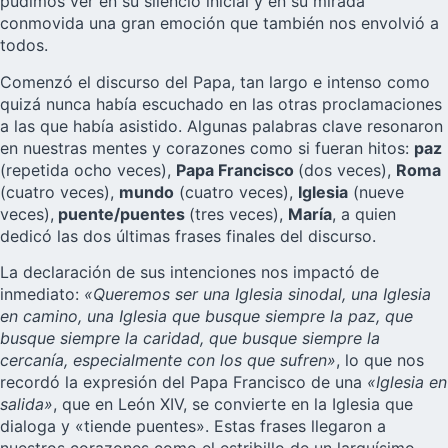
pudimos ver en su silencio inicial y en su mirada
conmovida una gran emoción que también nos envolvió a
todos.
Comenzó el discurso del Papa, tan largo e intenso como
quizá nunca había escuchado en las otras proclamaciones
a las que había asistido. Algunas palabras clave resonaron
en nuestras mentes y corazones como si fueran hitos:
paz
(repetida ocho veces),
Papa Francisco
(dos veces),
Roma
(cuatro veces),
mundo
(cuatro veces),
Iglesia
(nueve
veces),
puente/puentes
(tres veces),
María
, a quien
dedicó las dos últimas frases finales del discurso.
La declaración de sus intenciones nos impactó de
inmediato:
«Queremos ser una Iglesia sinodal, una Iglesia
en camino, una Iglesia que busque siempre la paz, que
busque siempre la caridad, que busque siempre la
cercanía, especialmente con los que sufren»
, lo que nos
recordó la expresión del Papa Francisco de una
«Iglesia en
salida»
, que en León XIV, se convierte en la Iglesia que
dialoga y «tiende puentes». Estas frases llegaron a