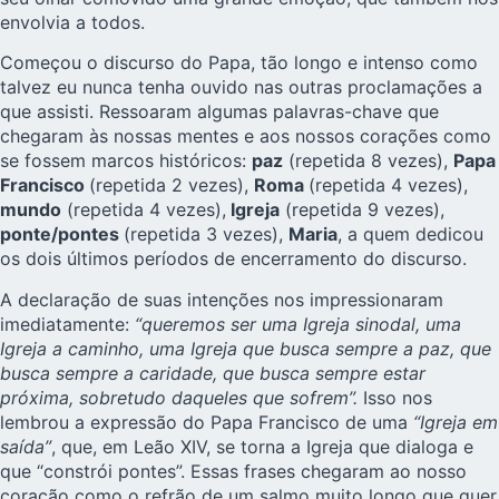
envolvia a todos.
Começou o discurso do Papa, tão longo e intenso como
talvez eu nunca tenha ouvido nas outras proclamações a
que assisti. Ressoaram algumas palavras-chave que
chegaram às nossas mentes e aos nossos corações como
se fossem marcos históricos:
paz
(repetida 8 vezes),
Papa
Francisco
(repetida 2 vezes),
Roma
(repetida 4 vezes),
mundo
(repetida 4 vezes),
Igreja
(repetida 9 vezes),
ponte/pontes
(repetida 3 vezes),
Maria
, a quem dedicou
os dois últimos períodos de encerramento do discurso.
A declaração de suas intenções nos impressionaram
imediatamente:
“queremos ser uma Igreja sinodal, uma
Igreja a caminho, uma Igreja que busca sempre a paz, que
busca sempre a caridade, que busca sempre estar
próxima, sobretudo daqueles que sofrem”.
Isso nos
lembrou a expressão do Papa Francisco de uma
“Igreja em
saída”
, que, em Leão XIV, se torna a Igreja que dialoga e
que “constrói pontes”. Essas frases chegaram ao nosso
coração como o refrão de um salmo muito longo que quer