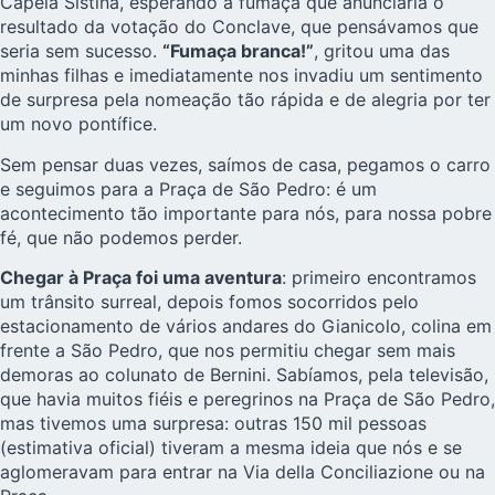
Capela Sistina, esperando a fumaça que anunciaria o
resultado da votação do Conclave, que pensávamos que
seria sem sucesso.
“Fumaça branca!”
, gritou uma das
minhas filhas e imediatamente nos invadiu um sentimento
de surpresa pela nomeação tão rápida e de alegria por ter
um novo pontífice.
Sem pensar duas vezes, saímos de casa, pegamos o carro
e seguimos para a Praça de São Pedro: é um
acontecimento tão importante para nós, para nossa pobre
fé, que não podemos perder.
Chegar à Praça foi uma aventura
: primeiro encontramos
um trânsito surreal, depois fomos socorridos pelo
estacionamento de vários andares do Gianicolo, colina em
frente a São Pedro, que nos permitiu chegar sem mais
demoras ao colunato de Bernini. Sabíamos, pela televisão,
que havia muitos fiéis e peregrinos na Praça de São Pedro,
mas tivemos uma surpresa: outras 150 mil pessoas
(estimativa oficial) tiveram a mesma ideia que nós e se
aglomeravam para entrar na Via della Conciliazione ou na