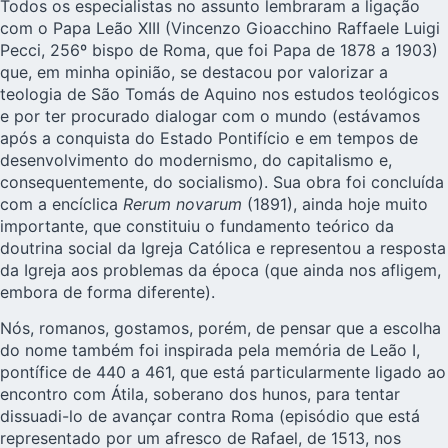
Todos os especialistas no assunto lembraram a ligação
com o Papa Leão XIII (Vincenzo Gioacchino Raffaele Luigi
Pecci, 256º bispo de Roma, que foi Papa de 1878 a 1903)
que, em minha opinião, se destacou por valorizar a
teologia de São Tomás de Aquino nos estudos teológicos
e por ter procurado dialogar com o mundo (estávamos
após a conquista do Estado Pontifício e em tempos de
desenvolvimento do modernismo, do capitalismo e,
consequentemente, do socialismo). Sua obra foi concluída
com a encíclica
Rerum novarum
(1891), ainda hoje muito
importante, que constituiu o fundamento teórico da
doutrina social da Igreja Católica e representou a resposta
da Igreja aos problemas da época (que ainda nos afligem,
embora de forma diferente).
Nós, romanos, gostamos, porém, de pensar que a escolha
do nome também foi inspirada pela memória de Leão I,
pontífice de 440 a 461, que está particularmente ligado ao
encontro com Átila, soberano dos hunos, para tentar
dissuadi-lo de avançar contra Roma (episódio que está
representado por um afresco de Rafael, de 1513, nos