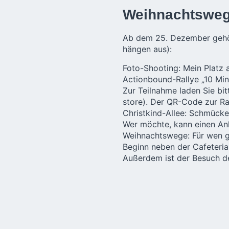
Weihnachtsweg 
Ab dem 25. Dezember gehö
hängen aus):
Foto-Shooting: Mein Platz 
Actionbound-Rallye „10 Min
Zur Teilnahme laden Sie bi
store). Der QR-Code zur Ra
Christkind-Allee: Schmück
Wer möchte, kann einen An
Weihnachtswege: Für wen ge
Beginn neben der Cafeteria
Außerdem ist der Besuch de
Schutzmaßnahmen innerhalb
Weitere Krippen
besucht werde