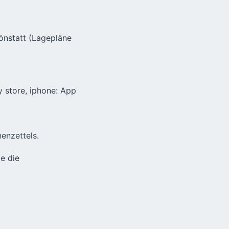
nstatt (Lagepläne
y store, iphone: App
enzettels.
e die
b dem 25.12.