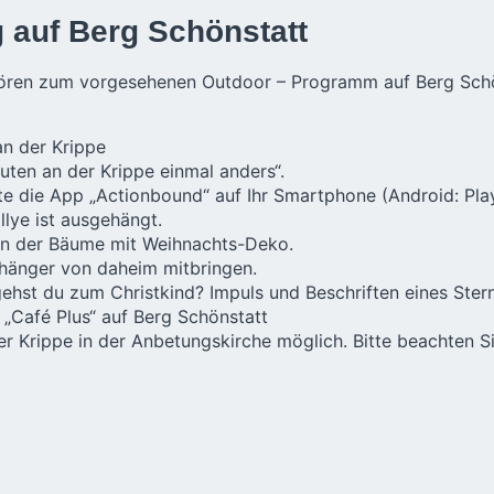
auf Berg Schönstatt
ren zum vorgesehenen Outdoor – Programm auf Berg Schö
an der Krippe
uten an der Krippe einmal anders“.
tte die App „Actionbound“ auf Ihr Smartphone (Android: Pla
llye ist ausgehängt.
en der Bäume mit Weihnachts-Deko.
hänger von daheim mitbringen.
hst du zum Christkind? Impuls und Beschriften eines Stern
 „Café Plus“ auf Berg Schönstatt
r Krippe in der Anbetungskirche möglich. Bitte beachten Si
 der Kirche.
 in Vallendar – Schönstatt, die a
n können: