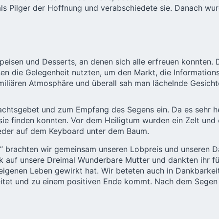
 als Pilger der Hoffnung und verabschiedete sie. Danach 
Speisen und Desserts, an denen sich alle erfreuen konnten.
 die Gelegenheit nutzten, um den Markt, die Informations
amiliären Atmosphäre und überall sah man lächelnde Gesicht
achtsgebet und zum Empfang des Segens ein. Da es sehr he
 finden konnten. Vor dem Heiligtum wurden ein Zelt und ein
Lieder auf dem Keyboard unter dem Baum.
” brachten wir gemeinsam unseren Lobpreis und unseren Dan
k auf unsere Dreimal Wunderbare Mutter und dankten ihr für
igenen Leben gewirkt hat. Wir beteten auch in Dankbarkeit 
eitet und zu einem positiven Ende kommt. Nach dem Segen