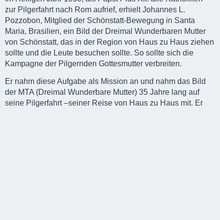
zur Pilgerfahrt nach Rom aufrief, erhielt Johannes L.
Pozzobon, Mitglied der Schönstatt-Bewegung in Santa
Maria, Brasilien, ein Bild der Dreimal Wunderbaren Mutter
von Schönstatt, das in der Region von Haus zu Haus ziehen
sollte und die Leute besuchen sollte. So sollte sich die
Kampagne der Pilgernden Gottesmutter verbreiten.
Er nahm diese Aufgabe als Mission an und nahm das Bild
der MTA (Dreimal Wunderbare Mutter) 35 Jahre lang auf
seine Pilgerfahrt –seiner Reise von Haus zu Haus mit. Er
das Bild von Christus und Maria in Familien, Häuser,
Pfarreien, Schulen und Gefängnisse und legte so mehr als
136.800 km zu Fuß zurück. Er verinnerlichte die Worte und
die Botschaft von Pater Josef Kentenich dem Gründer
Schönstatts (1885-1968).