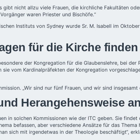
s gibt nicht allzu viele Frauen, die kirchliche Fakultäten od
 Vorgänger waren Priester und Bischöfe.“
lischen Instituts von Sydney wurde Sr. M. Isabell im Oktob
agen für die Kirche finden
besondere der Kongregation für die Glaubenslehre, bei der 
m sie vom Kardinalpräfekten der Kongregation vorgeschlag
mission. „Wir sind nur fünf Frauen, und wir sind insgesamt 
 und Herangehensweise a
auen in solchen Kommissionen wie der ITC geben. Sie findet
en Thema befassen, aber verschiedene Ansätze für das Thema
ich mit irgendetwas in der Theologie beschäftigt“, erklä