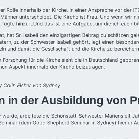
rer Rolle innerhalb der Kirche. In einer Ansprache vor der
 Männer unterscheidet. Die Kirche ist Frau. Und wenn wir ni
st fügte hinzu: „Und das ist eine Aufgabe, um die ich euch b
at, hat Sr. Isabell den einzigartigen Beitrag zu schätzen g
rn, zu der Schwester Isabell gehört, legt einen besondere
ln und damit die Gesellschaft und die Kirche zu bereichern
en Forschung für die Kirche sieht die in Deutschland gebor
en Aspekt innerhalb der Kirche beizutragen.
y Colin Fisher von Sydney
 in der Ausbildung von Pr
y wurde, arbeitete die Schönstatt-Schwester Mariens elf Jah
m Seminar (dem Good Shepherd Seminar in Sydney) hier in Aus