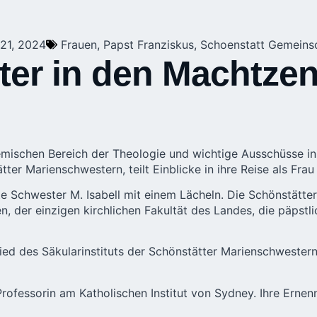
 21, 2024
Frauen
,
Papst Franziskus
,
Schoenstatt Gemeins
er in den Machtzen
ischen Bereich der Theologie und wichtige Ausschüsse in d
tter Marienschwestern
, teilt Einblicke in ihre Reise als F
rte Schwester M. Isabell mit einem Lächeln. Die Schönstätt
en, der einzigen kirchlichen Fakultät des Landes, die päpstl
lied des
Säkularinstituts der Schönstätter Marienschwester
s Professorin am Katholischen Institut von Sydney. Ihre Ern