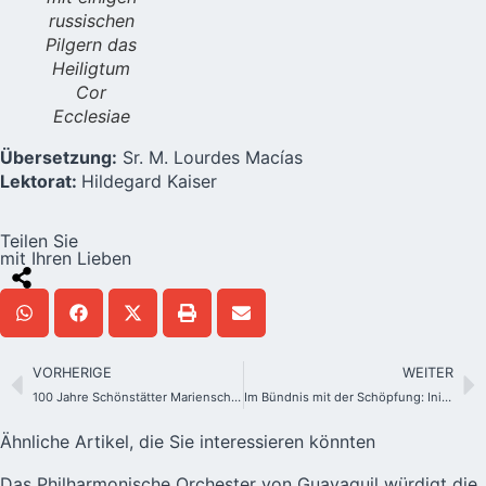
russischen
Pilgern das
Heiligtum
Cor
Ecclesiae
Übersetzung:
Sr. M. Lourdes Macías
Lektorat:
Hildegard Kaiser
Teilen Sie
mit Ihren Lieben
VORHERIGE
WEITER
100 Jahre Schönstätter Marienschwestern – Das Geschenk des Jubiläumsablasses
Im Bündnis mit der Schöpfung: Initiativen zur integralen Ökologie gedeihen in den Heiligtümern
Ähnliche Artikel, die Sie interessieren könnten
Das Philharmonische Orchester von Guayaquil würdigt die