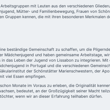
Arbeitsgruppen mit Leuten aus den verschiedenen Gliederun
ugend, Mütter- und Familienbewegung, Frauen von Schönst
en Gruppen kennen, die mit ihren besonderen Merkmalen der 
s, eine beständige Gemeinschaft zu schaffen, um die Pilge
aus der Mädchenjugend und haben gemeinsame Arbeitstage, w
s in das Leben der Jugend von Lissabon zu integrieren. Mit
Mädchenjugend in Portugal und die verschiedenen Gemeinsch
 Säkularinstitut der Schönstätter Marienschwestern, der Apo
it viel Essen empfingen.
 schon Monate im Voraus zu erleben, die Originalität kenne
achsen, bedeutet, an der Großzügigkeit seiner Macht teilz
töchter, wenn wir an dieser Erfahrung teilhaben dürfen.