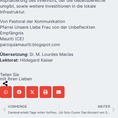
Asphaltierung des Innenhofs, der die Gebetsbereiche
umgibt, sowie weitere Investitionen in die lokale
Infrastruktur.
Von Pastoral der Kommunikation
Pfarrei Unsere Liebe Frau von der Unbefleckten
Empfängnis
Mauriti (CE)
paroquiamauriti.blogspot.com
Übersetzung:
Sr. M. Lourdes Macías
Lektorat:
Hildegard Kaiser
Teilen Sie
mit Ihren Lieben
VORHERIGE
WEITER
Cambrai erlebt Tage voller Vorfreude auf das Jubiläum des Heiligtums
Un Solo Cuore: Das Konzert von Schönstatt und Shalom zur „Sanctuarizar“ (Heiligung) des Herzens