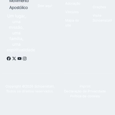
Movimento
Adoração
Doe aqui
Apostólico
Orações
Vínculos
Um lugar,
Visite
Mapa do
Schoenstatt
uma
site
missão,
uma
família,
uma
espiritualidade
Copyright ©2026 Schoenstatt,
Imprint
Todos os direitos reservados.
Declaração de Privacidade
Política de cookies