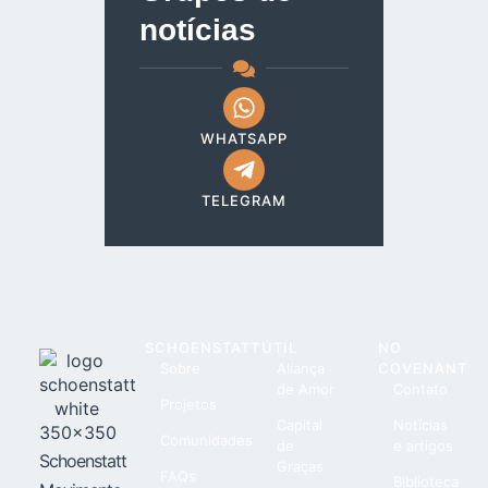
notícias
WHATSAPP
TELEGRAM
SCHOENSTATT
ÚTIL
NO
Sobre
Aliança
COVENANT
de Amor
Contato
Projetos
Capital
Notícias
Comunidades
de
e artigos
Schoenstatt
Graças
FAQs
Biblioteca