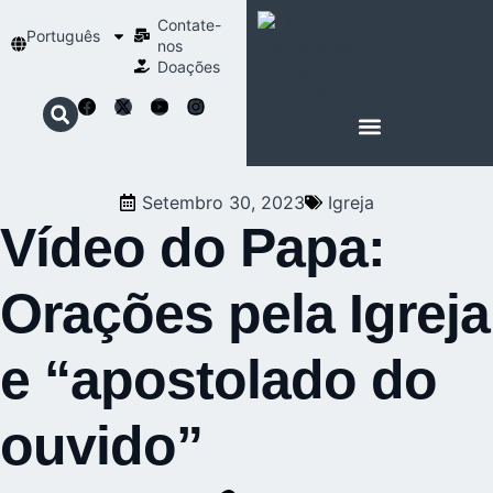
Contate-
Português
nos
Doações
SOBRE SCHOENSTATT
NOSSA ESPIRITUALIDADE
Setembro 30, 2023
Igreja
Vídeo do Papa:
Orações pela Igreja
e “apostolado do
ouvido”