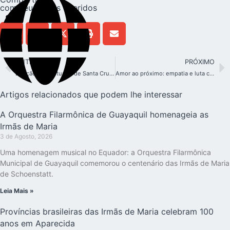
com seus entes queridos
ANTERIOR
PRÓXIMO
Bênção do Santuário de Santa Cruz, Bolívia. O dia finalmente chegou!
Amor ao próximo: empatia e luta contra o egoísmo e o preconceito
Artigos relacionados que podem lhe interessar
A Orquestra Filarmônica de Guayaquil homenageia as
Irmãs de Maria
3 de Agosto, 2026
Uma homenagem musical no Equador: a Orquestra Filarmônica
Municipal de Guayaquil comemorou o centenário das Irmãs de Maria
de Schoenstatt.
Leia Mais »
Províncias brasileiras das Irmãs de Maria celebram 100
anos em Aparecida