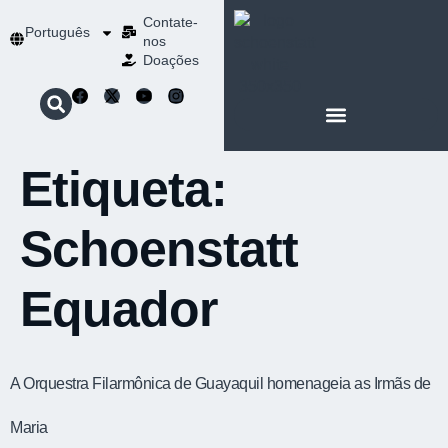
Contate-
Português
nos
Doações
SOBRE SCHOENSTATT
NOSSA ESPIRITUALIDADE
Etiqueta:
Schoenstatt
Equador
A Orquestra Filarmônica de Guayaquil homenageia as Irmãs de
Maria