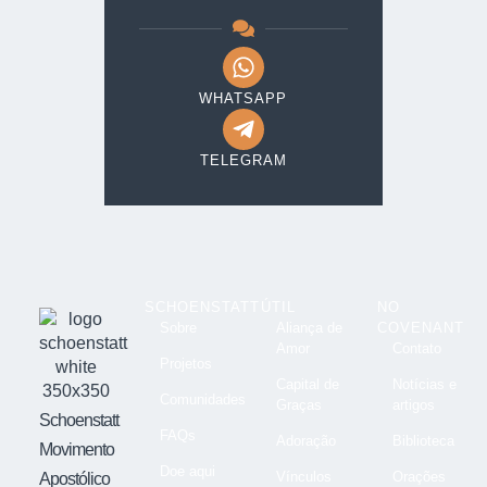
WHATSAPP
TELEGRAM
SCHOENSTATT
ÚTIL
NO
Sobre
Aliança de
COVENANT
Amor
Contato
Projetos
Capital de
Notícias e
Comunidades
Graças
artigos
Schoenstatt
FAQs
Adoração
Biblioteca
Movimento
Doe aqui
Vínculos
Orações
Apostólico