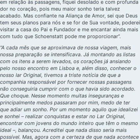
em relação às passagens, fiquei desolado e com profunda
dor no coração, pois meu maior sonho teria talvez
acabado. Mas confiante na Aliança de Amor, sei que Deus
tem seus planos para nós e se for de Sua vontade, poderei
visitar a casa do Pai e Fundador e me encantar ainda mais
com tudo que Schoenstatt pode me proporcionar”.
“A cada mês que se aproximava de nossa viagem, mais
nossa preparação se intensificava. Já montando as listas
com os itens a serem levados, os corações já ansiando
pelo nosso encontro em Lisboa e, além disso, conhecer o
nosso lar Original, tivemos a triste notícia de que a
companhia responsável por fornecer nossas passagens
não conseguiria cumprir com o que havia sido acordado.
Que choque. Nesse momento muitas inseguranças e
principalmente medos passaram por mim, medo de ter
que adiar um sonho. Por um momento aquilo que idealizei
e sonhei – realizar conquistas e estar no Lar Original,
encontrar com jovens do mundo inteiro que têm o mesmo
ideal –, balançou. Acreditei que nada disso seria mais
possível. Mas, agora com a certeza de que nada acontece