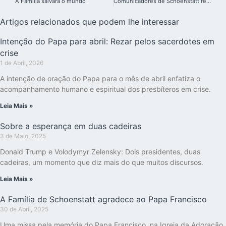
A Família salvará o mundo
Comunicadores de Schoenstatt realizam Congresso Nacional no Brasil
Artigos relacionados que podem lhe interessar
Intenção do Papa para abril: Rezar pelos sacerdotes em
crise
1 de Abril, 2026
A intenção de oração do Papa para o mês de abril enfatiza o
acompanhamento humano e espiritual dos presbíteros em crise.
Leia Mais »
Sobre a esperança em duas cadeiras
3 de Maio, 2025
Donald Trump e Volodymyr Zelensky: Dois presidentes, duas
cadeiras, um momento que diz mais do que muitos discursos.
Leia Mais »
A Família de Schoenstatt agradece ao Papa Francisco
30 de Abril, 2025
Uma missa pela memória do Papa Francisco, na Igreja da Adoração,