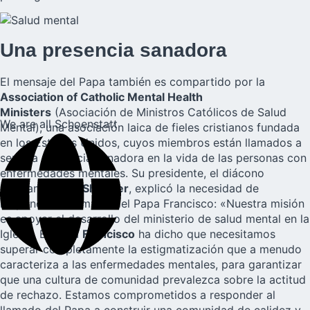
Una presencia sanadora
El mensaje del Papa también es compartido por la
Association of Catholic Mental Health
Ministers
(Asociación de Ministros Católicos de Salud
We are all Schoenstatt
Mental), una asociación laica de fieles cristianos fundada
en los Estados Unidos, cuyos miembros están llamados a
ser una presencia sanadora en la vida de las personas con
enfermedades mentales. Su presidente, el diácono
permanente
Ed Shoener
, explicó la necesidad de
responder al llamado del Papa Francisco: «Nuestra misión
es apoyar el desarrollo del ministerio de salud mental en la
Iglesia. El Papa
Francisco
ha dicho que necesitamos
superar completamente la estigmatización que a menudo
caracteriza a las enfermedades mentales, para garantizar
que una cultura de comunidad prevalezca sobre la actitud
de rechazo. Estamos comprometidos a responder al
llamado del Papa a construir una comunidad de calidez y