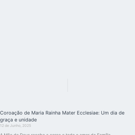
Coroação de Maria Rainha Mater Ecclesiae: Um dia de
graça e unidade
12 de Junho, 2025
A Mãe de Deus recebe a coroa e todo o amor da Família