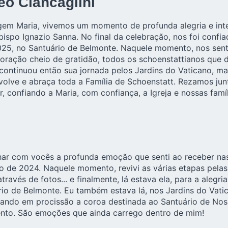
eo Ciancaglini
rgem Maria, vivemos um momento de profunda alegria e in
ebispo Ignazio Sanna. No final da celebração, nos foi conf
025, no Santuário de Belmonte. Naquele momento, nos sen
oração cheio de gratidão, todos os schoenstattianos que d
ntinuou então sua jornada pelos Jardins do Vaticano, marc
olve e abraça toda a Família de Schoenstatt. Rezamos ju
 confiando a Maria, com confiança, a Igreja e nossas famíl
lhar com vocês a profunda emoção que senti ao receber na
o de 2024. Naquele momento, revivi as várias etapas pelas
avés de fotos... e finalmente, lá estava ela, para a alegri
o de Belmonte. Eu também estava lá, nos Jardins do Vatica
ando em procissão a coroa destinada ao Santuário de Nos
nto. São emoções que ainda carrego dentro de mim!