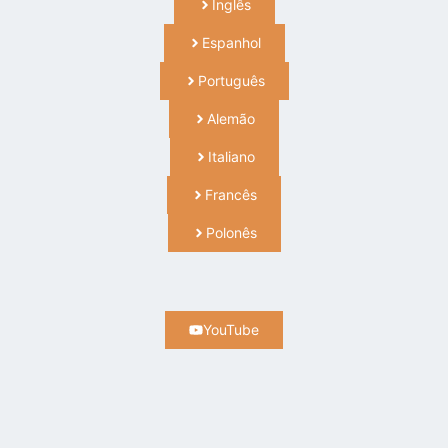
Inglês
Espanhol
Português
Alemão
Italiano
Francês
Polonês
YouTube