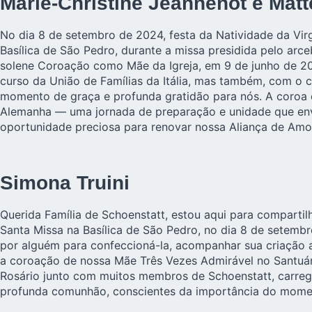
Marie-Christine Jeannenot e Matt
No dia 8 de setembro de 2024, festa da Natividade da Vi
Basílica de São Pedro, durante a missa presidida pelo arc
solene Coroação como Mãe da Igreja, em 9 de junho de 2
curso da União de Famílias da Itália, mas também, com o c
momento de graça e profunda gratidão para nós. A coroa co
Alemanha — uma jornada de preparação e unidade que env
oportunidade preciosa para renovar nossa Aliança de Amor,
Simona Truini
Querida Família de Schoenstatt, estou aqui para comparti
Santa Missa na Basílica de São Pedro, no dia 8 de setembr
por alguém para confeccioná-la, acompanhar sua criação atr
a coroação de nossa Mãe Três Vezes Admirável no Santuári
Rosário junto com muitos membros de Schoenstatt, carreg
profunda comunhão, conscientes da importância do mome