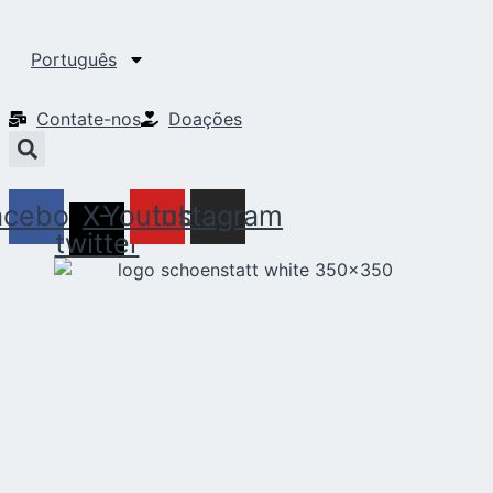
Português
Contate-nos
Doações
acebook
X-
Youtube
Instagram
twitter