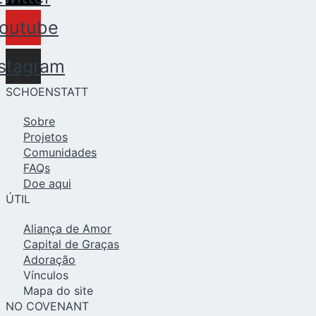
outube
nstagram
SCHOENSTATT
Sobre
Projetos
Comunidades
FAQs
Doe aqui
ÚTIL
Aliança de Amor
Capital de Graças
Adoração
Vínculos
Mapa do site
NO COVENANT