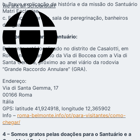
b. Breve explicação da história e da missão do Santuário
We are all Schoenstatt
Matri Ecclesiae
c. Espaço no jardim, sala de peregrinação, banheiros
d. Água
3 – Como chegar ao Santuário:
Belmonte está localizado no distrito de Casalotti, em
Roma, no cruzamento da Via di Boccea com a Via di
Santa Gemma, próximo ao anel viário da rodovia
“Grande Raccordo Annulare” (GRA).
Endereço:
Via di Santa Gemma, 17
00166 Roma
Itália
GPS: latitude 41,924918, longitude 12,365902
Info –
roma-belmonte.info/pt/para-visitantes/como-
chegar/
4 – Somos gratos pelas doações para o Santuário e a