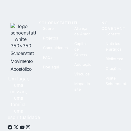
SCHOENSTATT
ÚTIL
NO
Sobre
Aliança
COVENANT
de Amor
Contato
Projetos
Capital
Notícias
Comunidades
de
e artigos
Schoenstatt
Graças
FAQs
Biblioteca
Movimento
Adoração
Doe aqui
Apostólico
Orações
Vínculos
Um lugar,
Visite
Mapa do
Schoenstatt
uma
site
missão,
uma
família,
uma
espiritualidade