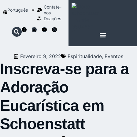
Contate-
Português
nos
Doações
SOBRE SCHOENSTATT
NOSSA ESPIRITUALIDADE
Fevereiro 9, 2022
Espiritualidade
,
Eventos
Inscreva-se para a
Adoração
Eucarística em
Schoenstatt