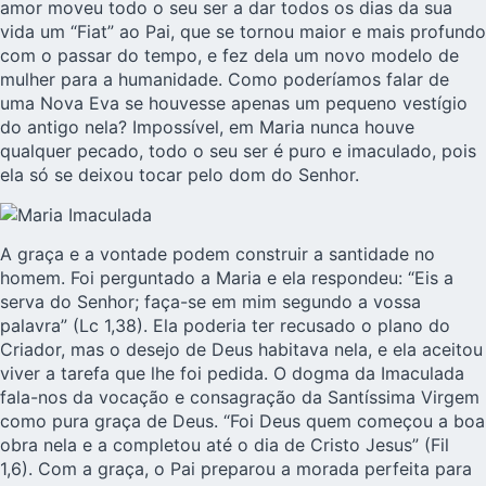
amor moveu todo o seu ser a dar todos os dias da sua
vida um “Fiat” ao Pai, que se tornou maior e mais profundo
com o passar do tempo, e fez dela um novo modelo de
mulher para a humanidade. Como poderíamos falar de
uma Nova Eva se houvesse apenas um pequeno vestígio
do antigo nela? Impossível, em Maria nunca houve
qualquer pecado, todo o seu ser é puro e imaculado, pois
ela só se deixou tocar pelo dom do Senhor.
A graça e a vontade podem construir a santidade no
homem. Foi perguntado a Maria e ela respondeu: “Eis a
serva do Senhor; faça-se em mim segundo a vossa
palavra” (Lc 1,38). Ela poderia ter recusado o plano do
Criador, mas o desejo de Deus habitava nela, e ela aceitou
viver a tarefa que lhe foi pedida. O dogma da Imaculada
fala-nos da vocação e consagração da Santíssima Virgem
como pura graça de Deus. “Foi Deus quem começou a boa
obra nela e a completou até o dia de Cristo Jesus” (Fil
1,6). Com a graça, o Pai preparou a morada perfeita para