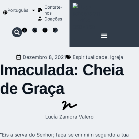
Contate-
Português
nos
Doações
SOBRE SCHOENSTATT
NOSSA ESPIRITUALIDADE
Dezembro 8, 2021
Espiritualidade
,
Igreja
Imaculada: Cheia
de Graça
Lucía Zamora Valero
“Eis a serva do Senhor; faça-se em mim segundo a tua