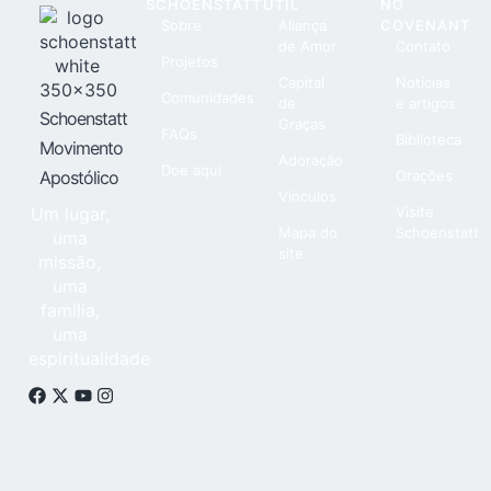
SCHOENSTATT
ÚTIL
NO
Sobre
Aliança
COVENANT
de Amor
Contato
Projetos
Capital
Notícias
Comunidades
de
e artigos
Schoenstatt
Graças
FAQs
Biblioteca
Movimento
Adoração
Doe aqui
Apostólico
Orações
Vínculos
Um lugar,
Visite
Mapa do
Schoenstatt
uma
site
missão,
uma
família,
uma
espiritualidade