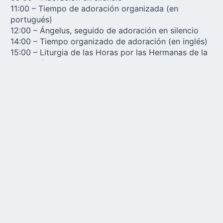
11:00 – Tiempo de adoración organizada (en
portugués)
12:00 – Ángelus, seguido de adoración en silencio
14:00 – Tiempo organizado de adoración (en inglés)
15:00 – Liturgia de las Horas por las Hermanas de la
Adoración
seguida del Rosario de la Misericordia
16:00 – Santa Misa (en español)
17:00 – Tiempo de adoración (en español)
18:00 – Ángelus, seguido de la conclusión con
bendición eucarística
Compartir
con sus seres
queridos