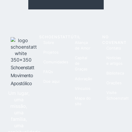
SCHOENSTATT
ÚTIL
NO
Sobre
Aliança
COVENANT
de Amor
Contato
Projetos
Capital
Notícias
Comunidades
de
e artigos
Schoenstatt
Graças
FAQs
Biblioteca
Movimento
Adoração
Doe aqui
Apostólico
Orações
Vínculos
Um lugar,
Visite
Mapa do
Schoenstatt
uma
site
missão,
uma
família,
uma