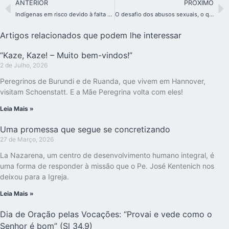
ANTERIOR
PRÓXIMO
Indígenas em risco devido à falta de vacina contra a Covid-19
O desafio dos abusos sexuais, o que o Papa fez após o Encontro de 2019
Artigos relacionados que podem lhe interessar
“Kaze, Kaze! – Muito bem-vindos!”
2 de Julho, 2026
Peregrinos de Burundi e de Ruanda, que vivem em Hannover,
visitam Schoenstatt. E a Mãe Peregrina volta com eles!
Leia Mais »
Uma promessa que segue se concretizando
27 de Março, 2026
La Nazarena, um centro de desenvolvimento humano integral, é
uma forma de responder à missão que o Pe. José Kentenich nos
deixou para a Igreja.
Leia Mais »
Dia de Oração pelas Vocações: “Provai e vede como o
Senhor é bom” (Sl 34,9)