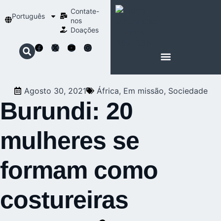
Contate-
Português
nos
Doações
SOBRE SCHOENSTATT
NOSSA ESPIRITUALIDADE
Agosto 30, 2021
África
,
Em missão
,
Sociedade
Burundi: 20
mulheres se
formam como
costureiras