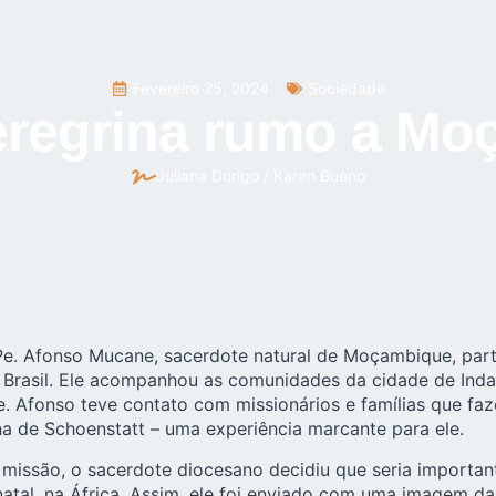
Fevereiro 25, 2024
Sociedade
eregrina rumo a Mo
Juliana Dorigo / Karen Bueno
 Pe. Afonso Mucane, sacerdote natural de Moçambique, par
 Brasil. Ele acompanhou as comunidades da cidade de Inda
. Afonso teve contato com missionários e famílias que fa
a de Schoenstatt
– uma experiência marcante para ele.
 missão, o sacerdote diocesano decidiu que seria importan
 natal, na África. Assim, ele foi enviado com uma imagem d