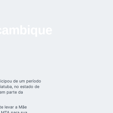
çambique
ticipou de um período
iatuba, no estado de
zem parte da
te levar a Mãe
a MTA para sua