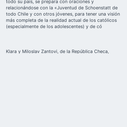
todo su país, se prepara con oraciones y
relacionándose con la «Juventud de Schoenstatt de
todo Chile y con otros jóvenes, para tener una visión
más completa de la realidad actual de los católicos
(especialmente de los adolescentes) y de có
Klara y Miloslav Zantovi, de la República Checa,
aprovechan para repasar sus conocimientos de
idiomas escuchando las ponencias del último
congreso y escuchando a los schoenstattianos de su
tierra: «Nos ponemos en la posición de un discípulo
para el diálogo y rezamos el rosario en las
intenciones del congreso». Al mismo tiempo, ya
están planeando cómo transmitir el ambiente y los
resultados a los miembros del Movimiento en la
República Checa.