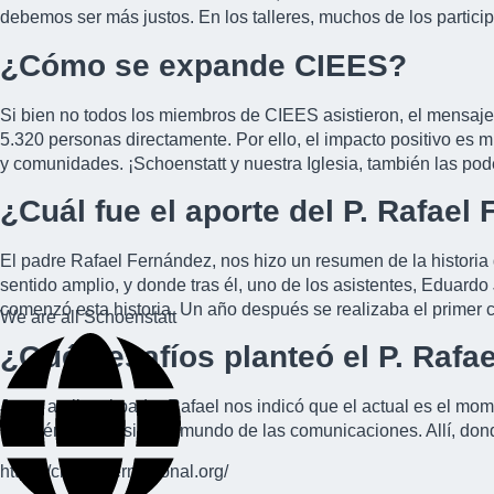
debemos ser más justos. En los talleres, muchos de los partici
¿Cómo se expande CIEES?
Si bien no todos los miembros de CIEES asistieron, el mensaje 
5.320 personas directamente. Por ello, el impacto positivo es m
y comunidades. ¡Schoenstatt y nuestra Iglesia, también las pode
¿Cuál fue el aporte del P. Rafae
El padre Rafael Fernández, nos hizo un resumen de la historia
sentido amplio, y donde tras él, uno de los asistentes, Eduardo
comenzó esta historia. Un año después se realizaba el primer
We are all Schoenstatt
¿Qué desafíos planteó el P. Rafa
Junto a ello, el padre Rafael nos indicó que el actual es el mo
también esta misión al mundo de las comunicaciones. Allí, donde
https://cieesinternacional.org/