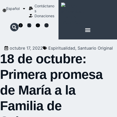
Contáctano
Español
s
Donaciones
ACERCA DE NOSOTROS
NUESTRA ESPIRITUALIDAD
octubre 17, 2022
Espiritualidad
,
Santuario Original
18 de octubre:
Primera promesa
de María a la
Familia de