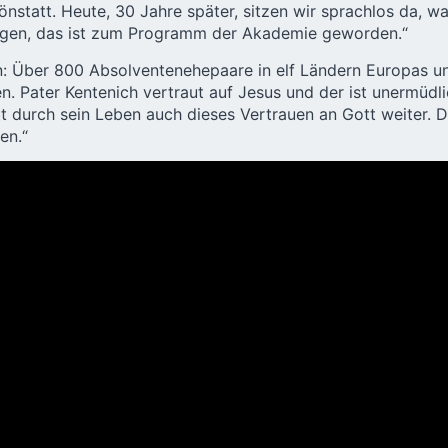
önstatt. Heute, 30 Jahre später, sitzen wir sprachlos da, w
ingen, das ist zum Programm der Akademie geworden.“
: Über 800 Absolventenehepaare in elf Ländern Europas und
en. Pater Kentenich vertraut auf Jesus und der ist unermüdl
bt durch sein Leben auch dieses Vertrauen an Gott weiter. 
en.“