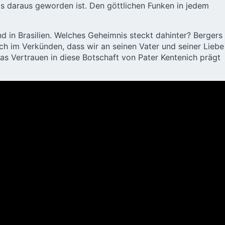
as daraus geworden ist. Den göttlichen Funken in jedem
 in Brasilien. Welches Geheimnis steckt dahinter? Bergers
ich im Verkünden, dass wir an seinen Vater und seiner Liebe
Das Vertrauen in diese Botschaft von Pater Kentenich prägt