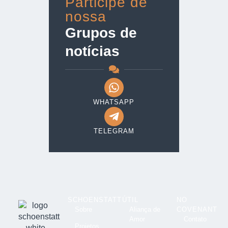
Participe de
nossa
Grupos de
notícias
WHATSAPP
TELEGRAM
SCHOENSTATT
ÚTIL
NO
Sobre
Aliança de
COVENANT
Amor
Contato
Projetos