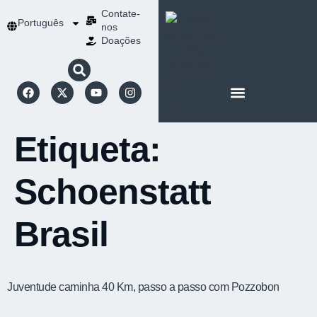
Contate-
Português
nos
Doações
SOBRE SCHOENSTATT
NOSSA ESPIRITUALIDADE
Etiqueta:
Schoenstatt
Brasil
Juventude caminha 40 Km, passo a passo com Pozzobon