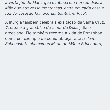
a visitação de Maria que continua em nossos dias, a
Mãe que atravessa montanhas, entra em cada casa e
faz do coração humano um Santuário Vivo”.
A liturgia também celebra a exaltação da Santa Cruz.
“A cruz é a gramática do amor de Deus”,
diz o
arcebispo. Ele também recorda a vida de Pozzobon
como um exemplo de como abraçar a cruz:
“Em
Schoenstatt, chamamos Maria de Mãe e Educadora,
Peregrina que visita os lares e, em cada visita sua,
ela traz em si a memória da cruz. Levar Maria é levar,
em primeiro lugar, a Jesus. Nessa espiritualidade se
insere nosso querido diácono, o Venerável João Luiz
Pozzobon, que percorreu décadas levando a imagem
da Mãe Peregrina, levando as bênçãos de Deus. Não
foi fácil. O testemunho de Pozzobon nos convida a
levá-la pelas estradas da vida, transformando em
gesto de serviço, caridade e anúncio”.
Pedindo a Cruz da Unidade “emprestada” de uma
senhora da Colômbia, o arcebispo mostra a todos e