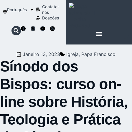
Contate-
Português
nos
Doações
SOBRE SCHOENSTATT
NOSSA ESPIRITUALIDADE
Janeiro 13, 2023
Igreja
,
Papa Francisco
Sínodo dos
Bispos: curso on-
line sobre História,
Teologia e Prática