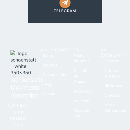
TELEGRAM
SCHOENSTATT
ÚTIL
NO
Sobre
Aliança
COVENANT
de Amor
Contato
Projetos
Capital
Notícias
Comunidades
de
e artigos
Schoenstatt
Graças
FAQs
Biblioteca
Movimento
Adoração
Doe aqui
Apostólico
Orações
Vínculos
Um lugar,
Visite
Mapa do
Schoenstatt
uma
site
missão,
uma