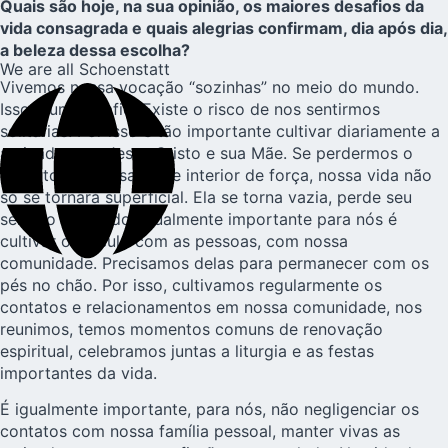
Quais são hoje, na sua opinião, os maiores desafios da
vida consagrada e quais alegrias confirmam, dia após dia,
a beleza dessa escolha?
We are all Schoenstatt
Vivemos nossa vocação “sozinhas” no meio do mundo.
Isso é um desafio. Existe o risco de nos sentirmos
solitárias. Por isso é tão importante cultivar diariamente a
amizade com Jesus Cristo e sua Mãe. Se perdermos o
contato com essa fonte interior de força, nossa vida não
só se tornará superficial. Ela se torna vazia, perde seu
sentido profundo. Igualmente importante para nós é
cultivar o vínculo com as pessoas, com nossa
comunidade. Precisamos delas para permanecer com os
pés no chão. Por isso, cultivamos regularmente os
contatos e relacionamentos em nossa comunidade, nos
reunimos, temos momentos comuns de renovação
espiritual, celebramos juntas a liturgia e as festas
importantes da vida.
É igualmente importante, para nós, não negligenciar os
contatos com nossa família pessoal, manter vivas as