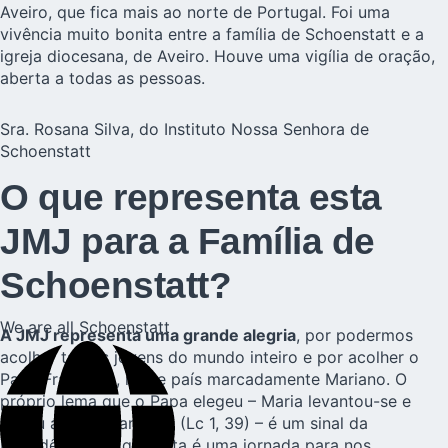
Aveiro, que fica mais ao norte de Portugal. Foi uma
vivência muito bonita entre a família de Schoenstatt e a
igreja diocesana, de Aveiro. Houve uma vigília de oração,
aberta a todas as pessoas.
Sra. Rosana Silva, do Instituto Nossa Senhora de
Schoenstatt
O que representa esta
JMJ para a Família de
Schoenstatt?
We are all Schoenstatt
A JMJ representa uma grande alegria
, por podermos
acolher tantos jovens do mundo inteiro e por acolher o
Papa Francisco, neste país marcadamente Mariano. O
próprio lema que o Papa elegeu – Maria levantou-se e
partiu apressadamente (Lc 1, 39) – é um sinal da
Providência, de que esta é uma jornada para nos