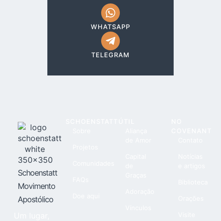
WHATSAPP
TELEGRAM
SCHOENSTATT
ÚTIL
NO
Sobre
Aliança
COVENANT
de Amor
Contato
Projetos
Capital
Notícias
Comunidades
de
e artigos
Schoenstatt
Graças
FAQs
Biblioteca
Movimento
Adoração
Doe aqui
Apostólico
Orações
Vínculos
Um lugar,
Visite