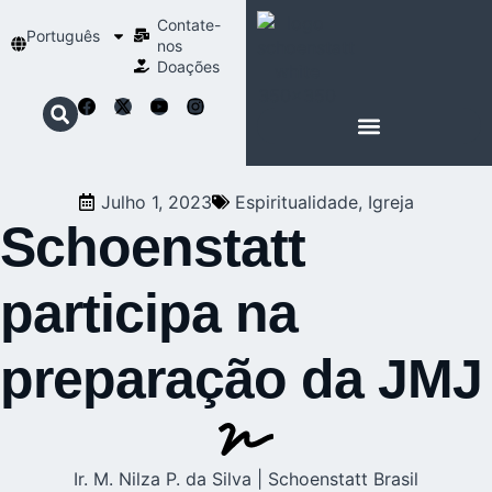
Contate-
Português
nos
Doações
SOBRE SCHOENSTATT
NOSSA ESPIRITUALIDADE
Julho 1, 2023
Espiritualidade
,
Igreja
Schoenstatt
participa na
preparação da JMJ
Ir. M. Nilza P. da Silva | Schoenstatt Brasil