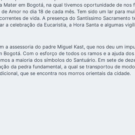
 Mater em Bogotá, na qual tivemos oportunidade de nos f
a de Amor no dia 18 de cada mês. Tem sido um lar para mui
correntes de vida. A presença do Santíssimo Sacramento t
 a celebração da Eucaristia, a Hora Santa e algumas vigíl
 a assessoria do padre Miguel Kast, que nos deu um impul
m Bogotá. Com o esforço de todos os ramos e a ajuda dos
temos a maioria dos símbolos do Santuário. Em sete de de
nção da pedra fundamental, a qual se transportou de modo
dicional, que se encontra nos morros orientais da cidade.
rar o lugar adequado para a construção da capelinha. Loc
e Bogotá, encontramos um terreno ideal para o Santuário “P
 a Rainha e Vitoriosa de Schoenstatt, estabeleça seu luga
 e pelo trabalho missionário de muitas pessoas que hoje f
erreno está localizado na Rua 156 80 55.