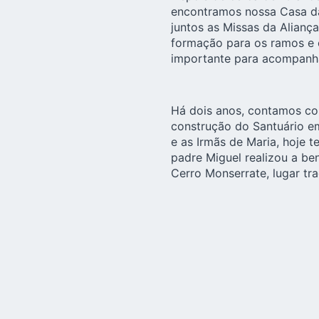
encontramos nossa Casa da
juntos as Missas da Alianç
formação para os ramos e 
importante para acompanhar
Há dois anos, contamos com
construção do Santuário e
e as Irmãs de Maria, hoje 
padre Miguel realizou a be
Cerro Monserrate, lugar tra
Somente nos faltava encont
Suba
, na parte nordeste d
esperamos que nossa Mater,
presente pela perseverança
Schoenstatt de Bogotá. O t