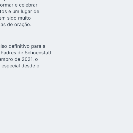
ormar e celebrar
tos e um lugar de
em sido muito
ias de oração.
so definitivo para a
 Padres de Schoenstatt
zembro de 2021, o
 especial desde o
alizado nos cerros de
orta do Céu”, no qual
r predileto, como
ormam a família de