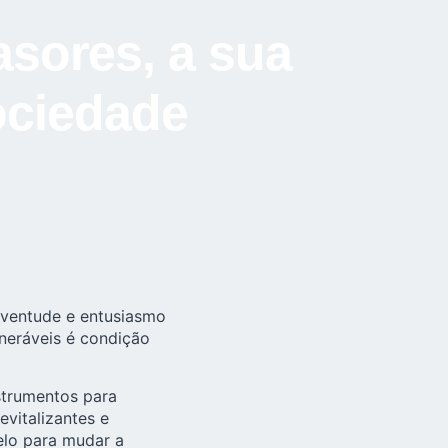
asores, a sua
ociedade
juventude e entusiasmo
neráveis é condição
strumentos para
vitalizantes e
elo para mudar a