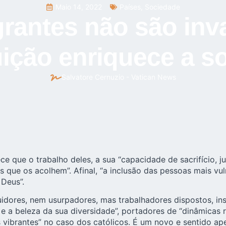
Maio 14, 2022
Países
,
Sociedade
rantes não são inv
uição enriquece a s
Salvatore Cernuzio - Vatican News
ce que o trabalho deles, a sua “capacidade de sacrifício, 
que os acolhem”. Afinal, “a inclusão das pessoas mais vul
 Deus”.
idores, nem usurpadores, mas trabalhadores dispostos, in
 a beleza da sua diversidade”, portadores de “dinâmicas re
vibrantes” no caso dos católicos. É um novo e sentido ap