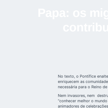
Papa: os mig
contrib
No texto, o
Pontífice
enalte
enriquecem as comunidades 
necessária para o Reino de
Nem invasores, nem destru
“conhecer melhor o mundo e
animadores de celebrações 