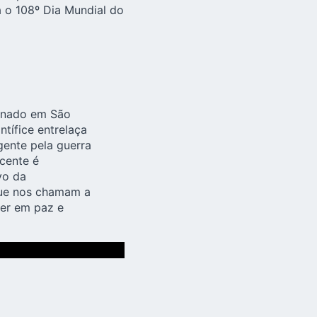
 o 108º Dia Mundial do
sinado em São
tífice entrelaça
gente pela guerra
cente é
vo da
 que nos chamam a
er em paz e